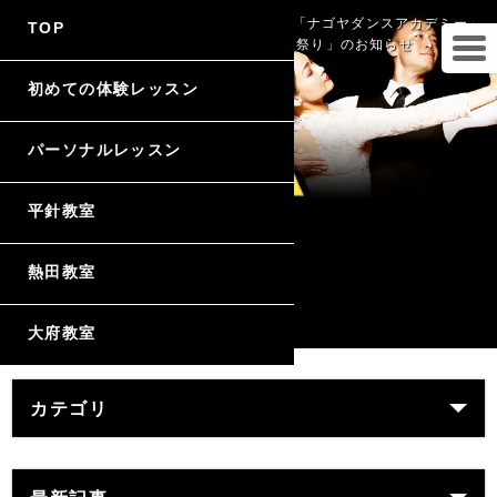
名古屋・大府の社交ダンス教室・スクール「ナゴヤダンスアカデミー」
TOP
のブログ 夏のパーティ「NDA夏祭り」のお知らせ
初めての体験レッスン
パーソナルレッスン
平針教室
熱田教室
大府教室
カテゴリ