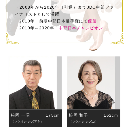
・2008年から2020年（引退）までJDC中部ファ
イナリストとして活躍
・2019年 前期中部日本選手権にて
優勝
・2019年～2020年
中部日本チャンピオン
松岡 一昭
175cm
松岡 和子
162cm
（マツオカ カズアキ）
（マツオカ カズコ）