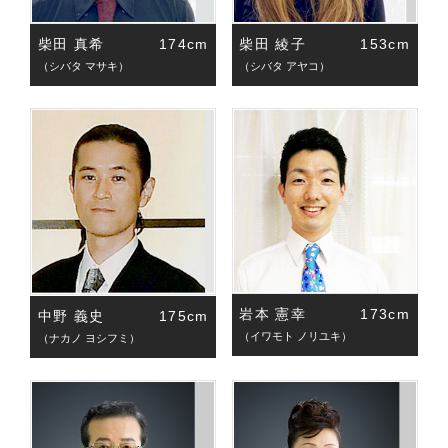
柴田 真希
174cm
柴田 綾子
153cm
（シバタ マサキ）
（シバタ アヤコ）
岩本 憲幸
173cm
中野 義史
175cm
（イワモト ノリユキ）
（ナカノ ヨシフミ）