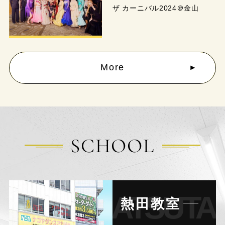
ザ カーニバル2024＠金山
More
SCHOOL
ATSUTA
熱田教室