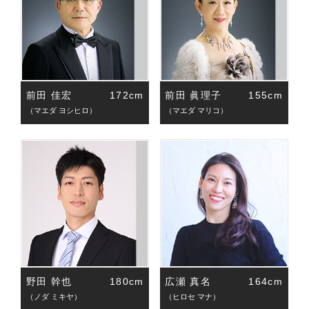
前田 佳宏
172cm
前田 眞理子
155cm
（マエダ ヨシヒロ）
（マエダ マリコ）
野田 幹也
180cm
広瀬 真名
164cm
（ノダ ミキヤ）
（ヒロセ マナ）